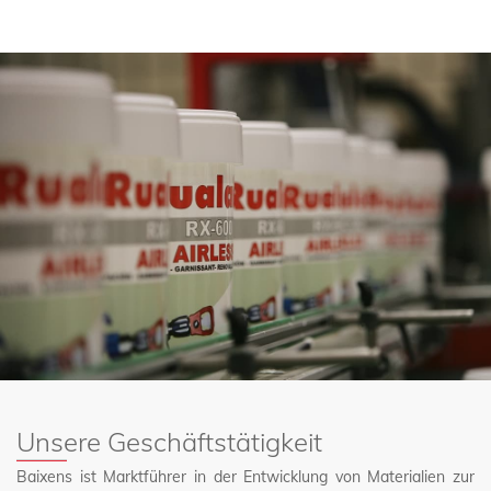
Portugal und Italien unterhält Baixens ein weit reichendes
Vertriebsnetz. Die 100.000 Quadratmeter große Firmenzentrale
im spanischen Valencia gewährleistet die gute Arbeit dieses
Vertriebsnetzes. Diese Infrastruktur ist auf Produktion und
Forschung ausgerichtet.
Ein qualifiziertes Facharbeiterteam, ein Produktangebot unter
strengen Qualitätskontrollen sowie unser Management gemäß
den Normen ISO 9001, ISO 14001 und ISO 45001 bilden die
Basis zur Erfüllung unserer Ziele: zufriedene Kunden, eine
möglichst effiziente Arbeit und Umweltschutz durch stetig
verbesserte interne Verfahren und Kontaminationsvermeidung.
Unsere Geschäftstätigkeit
Baixens ist Marktführer in der Entwicklung von Materialien zur