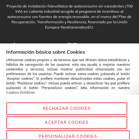
Proyecto de Instalación fotovoltaica de autoconsumo sin excedentes (700
kW) en cubierta industrial acogido al programa de incentivos al
autoconsumo con fuentes de energía renovable, en el marco del Plan de
Recuperación, Transformación y Resiliencia, financiado por la Unión
Europea-NextGenerationEU.
Información básica sobre Cookies
Utilizamos cookies propias y de terceros que nos ofrecen datos estadísticos y
hábitos de navegación de los usuarios; esto nos ayuda a mejorar nuestros
contenidos y servicios, incluso mostrar publicidad relacionada con las
preferencias de los usuarios. Puede activar estas cookies pulsando el botón
“Aceptar cookies”. Si prefiere mantener desactivadas estas cookies, pulse el
botón “Rechazar cookies”. Incluso puede activar y desactivar las que prefiera
pulsando el botón “Personalizar cookies”. Más información en nuestra
Cookies-Richtlinie
RECHAZAR COOKIES
Deutsch
Austausch
ACEPTAR COOKIES
PERSONALIZAR COOKIES