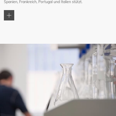
Spanien, Frankreich, Portugal und Italien stützt.
Wir bieten an die jeweiligen regionalen Anforderungen
angepasste Erzeugnisse, denn wir haben auf unterschiedlichen
Märkten Erfahrungen gesammelt. Gleichzeitig gewährleisten wir
unseren Vertragshändlern dank unserer Lagerräume eine
erstklassige Logistik.
Ein Team aus qualifizierten Fachleuten, auf verbesserte
Produktivität und Bauqualität ausgerichtete Produkte, die strikte
Einhaltung der Richtlinien und gesetzlichen Bestimmungen sowie
eine kundenorientierte Unternehmensstruktur, die ganz und gar
auf die Unterstützung der Endkunden eingestellt ist: So lauten
die Schlüssel unseres Erfolgs.