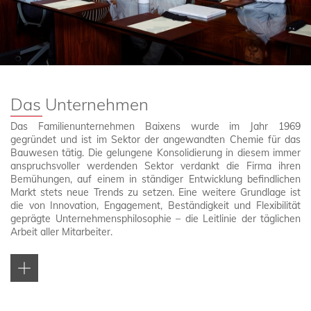
FOLGE UNS
KONTAKT
Das Unternehmen
KUNDENBEREICH
Das Familienunternehmen Baixens wurde im Jahr 1969
gegründet und ist im Sektor der angewandten Chemie für das
Bauwesen tätig. Die gelungene Konsolidierung in diesem immer
anspruchsvoller werdenden Sektor verdankt die Firma ihren
Bemühungen, auf einem in ständiger Entwicklung befindlichen
Markt stets neue Trends zu setzen. Eine weitere Grundlage ist
die von Innovation, Engagement, Beständigkeit und Flexibilität
geprägte Unternehmensphilosophie – die Leitlinie der täglichen
Arbeit aller Mitarbeiter.
Über mehrere Unternehmenssitze in Spanien, Frankreich,