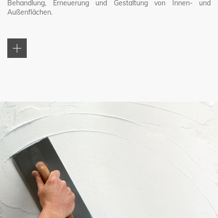
Behandlung, Erneuerung und Gestaltung von Innen- und
Außenflächen.
Die innovativen und zuverlässigen Baixens-Erzeugnisse sind das
Ergebnis des umfassenden Fachwissens, das wir in 50 Jahren
auf nationaler und internationaler Ebene gesammelt haben, und
unterliegen strengsten Qualitätskontrollen. In diesem Sinne
lautet unser Anspruch, dem Markt einfache, vielseitige und an die
regionalen Anforderungen und Gewohnheiten angepasste
Produkte und Konzepte zu bieten, die in der Praxis die Effizienz
und die Produktivität steigern.
Die Zufriedenheit unserer Kunden ist oberstes Unternehmensziel.
Auf dieses Grundprinzip stützt sich die Entwicklung unserer
Produkte. Gleichzeitig ist die Qualität das herausragende und
charakteristische Merkmal unserer Marken. So bieten wir dem
Markt ein integriertes Lösungspaket für Umbau und