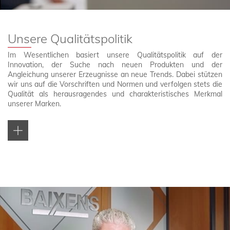
Unsere Qualitätspolitik
Im Wesentlichen basiert unsere Qualitätspolitik auf der
Innovation, der Suche nach neuen Produkten und der
Angleichung unserer Erzeugnisse an neue Trends. Dabei stützen
wir uns auf die Vorschriften und Normen und verfolgen stets die
Qualität als herausragendes und charakteristisches Merkmal
unserer Marken.
Um auf einem ständig anspruchsvoller werdenden Markt zu
bestehen, entwickeln wir vielseitige Produkte und passen uns
fortlaufend an die aktuellen Technologien an. Gleichzeitig stehen
wir fest auf dem Boden der traditionellen Verfahren unseres
Unternehmens und stützen uns auf Modelle der
Qualitätssicherung (mit dem letzten Ziel der [fast] perfekten
Qualität) und nehmen außerdem den Umweltschutz sehr ernst.