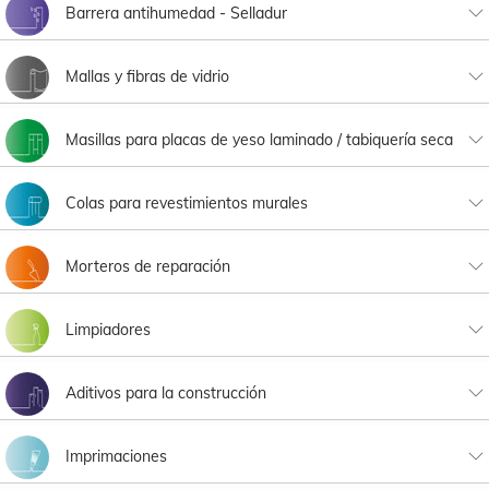
Barrera antihumedad - Selladur
Selladur
Mallas y fibras de vidrio
Sistema SATE
Masillas para placas de yeso laminado / tabiquería seca
Mallas para impermeabilizantes
Cintas para cartón yeso
Pasta Interior
Sistema SATE Ceramic
Colas para revestimientos murales
Masilla para cartón yeso
Colas para revestimientos murales
Morteros de reparación
Morteros de reparación
Limpiadores
Limpiadores
Aditivos para la construcción
Aditivos para la construcción
Imprimaciones