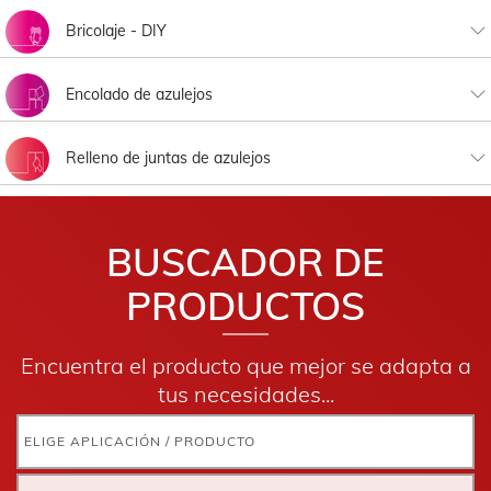
Imprimaciones
Bricolaje - DIY
Bricolaje en polvo
Encolado de azulejos
Bricolaje en pasta
Sistema SATE Ceramic
Relleno de juntas de azulejos
Encolado de azulejos
Relleno de juntas de azulejos
BUSCADOR DE
PRODUCTOS
Encuentra el producto que mejor se adapta a
tus necesidades...
ELIGE APLICACIÓN / PRODUCTO