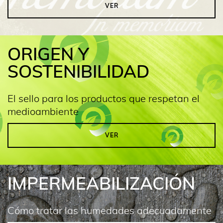
VER
ORIGEN Y
SOSTENIBILIDAD
El sello para los productos que respetan el
medioambiente
VER
IMPERMEABILIZACIÓN
Cómo tratar las humedades adecuadamente