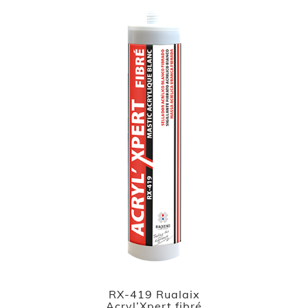
RX-419 Rualaix
Acryl’Xpert fibré