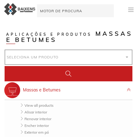
NOVIDADES
MASSAS
APLICAÇÕES E PRODUTOS
E BETUMES
APLICAÇÕES E PRODUTOS
ORIGEM
SELECIONA UM PRODUTO
MAESTRO PINTOR
TUTORIAIS DE VÍDEO
Massas e Betumes
AJUDA À VENDA
View all products
ATUALIDADE
Alisar interior
Renovar interior
EMPRESA
Encher interior
Exterior em pó