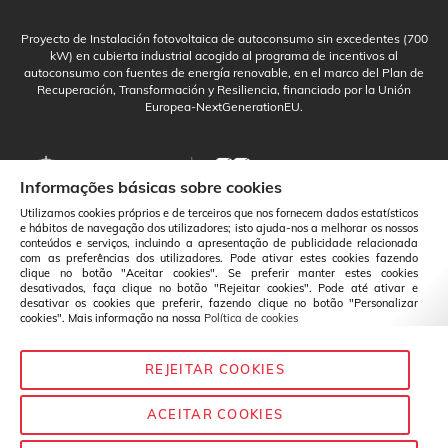
Proyecto de Instalación fotovoltaica de autoconsumo sin excedentes (700
kW) en cubierta industrial acogido al programa de incentivos al
autoconsumo con fuentes de energía renovable, en el marco del Plan de
Recuperación, Transformación y Resiliencia, financiado por la Unión
Europea-NextGenerationEU.
Informações básicas sobre cookies
Utilizamos cookies próprios e de terceiros que nos fornecem dados estatísticos
e hábitos de navegação dos utilizadores; isto ajuda-nos a melhorar os nossos
conteúdos e serviços, incluindo a apresentação de publicidade relacionada
com as preferências dos utilizadores. Pode ativar estes cookies fazendo
clique no botão "Aceitar cookies". Se preferir manter estes cookies
desativados, faça clique no botão "Rejeitar cookies". Pode até ativar e
desativar os cookies que preferir, fazendo clique no botão "Personalizar
cookies". Mais informação na nossa
Política de cookies
REJEITAR COOKIES
Português
Mudança
ACEITAR COOKIES