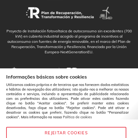
Proyecto de Instalación fotovoltaica de autoconsumo sin excedentes (700
kW) en cubierta industrial acogido al programa de incentivos al
autoconsumo con fuentes de energía renovable, en el marco del Plan de
Recuperación, Transformación y Resiliencia, financiado por la Unión
Europea-NextGenerationEU.
Informações básicas sobre cookies
Utilizamos cookies próprios e de terceiros que nos fornecem dados estatísticos
e hábitos de navegação dos utilizadores; isto ajuda-nos a melhorar os nossos
conteúdos e serviços, incluindo a apresentação de publicidade relacionada
com as preferências dos utilizadores. Pode ativar estes cookies fazendo
clique no botão "Aceitar cookies". Se preferir manter estes cookies
desativados, faça clique no botão "Rejeitar cookies". Pode até ativar e
desativar os cookies que preferir, fazendo clique no botão "Personalizar
cookies". Mais informação na nossa
Política de cookies
REJEITAR COOKIES
Português
Mudança