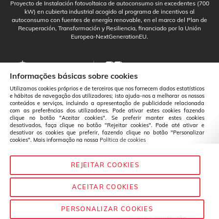
Proyecto de Instalación fotovoltaica de autoconsumo sin excedentes (700
kW) en cubierta industrial acogido al programa de incentivos al
autoconsumo con fuentes de energía renovable, en el marco del Plan de
Recuperación, Transformación y Resiliencia, financiado por la Unión
Europea-NextGenerationEU.
Informações básicas sobre cookies
Utilizamos cookies próprios e de terceiros que nos fornecem dados estatísticos
e hábitos de navegação dos utilizadores; isto ajuda-nos a melhorar os nossos
conteúdos e serviços, incluindo a apresentação de publicidade relacionada
com as preferências dos utilizadores. Pode ativar estes cookies fazendo
clique no botão "Aceitar cookies". Se preferir manter estes cookies
desativados, faça clique no botão "Rejeitar cookies". Pode até ativar e
desativar os cookies que preferir, fazendo clique no botão "Personalizar
cookies". Mais informação na nossa
Política de cookies
REJEITAR COOKIES
Português
Mudança
ACEITAR COOKIES
PERSONALIZAR COOKIES
© Baixens - 2020
— Química aplicada à construção