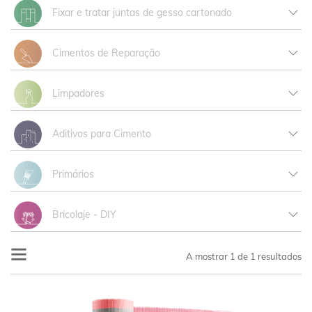
Fixar e tratar juntas de gesso cartonado
View all products
Cimentos de Reparação
Fixar e tratar juntas de gesso cartonado
View all products
Limpadores
View all products
Aditivos para Cimento
View all products
Primários
Aditivos para Cimento
View all products
Bricolaje - DIY
Primários
View all products
A mostrar
1
de 1 resultados
Bricolage Pó
Bricolage Pasta