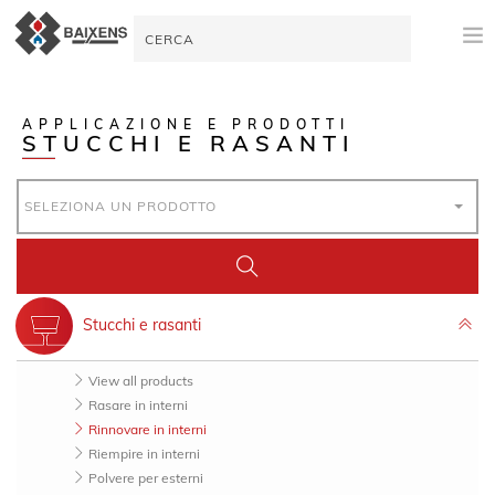
NOTIZIA
APPLICAZIONE E PRODOTTI
STUCCHI E RASANTI
APPLICAZIONE E PRODOTTI
ORIGINE
SELEZIONA UN PRODOTTO
MAESTRO PITTORE
VIDEO TUTORIAL
Stucchi e rasanti
AIUTO ALLA VENDITA
View all products
NOVITÀ
Rasare in interni
Rinnovare in interni
IMPRESA
Riempire in interni
Polvere per esterni