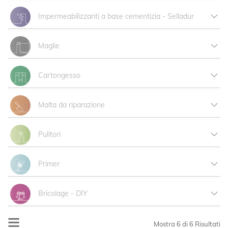
View all products
Impermeabilizzanti a base cementizia - Selladur
Fijadores
View all products
Maglie
Selladur
View all products
Cartongesso
Nastri in cartongesso
View all products
Malta da riparazione
Pasta per interni
Cartongesso
View all products
Pulitori
View all products
Primer
View all products
Bricolage - DIY
View all products
Mostra
6
di 6 Risultati
Bricolage Pasta