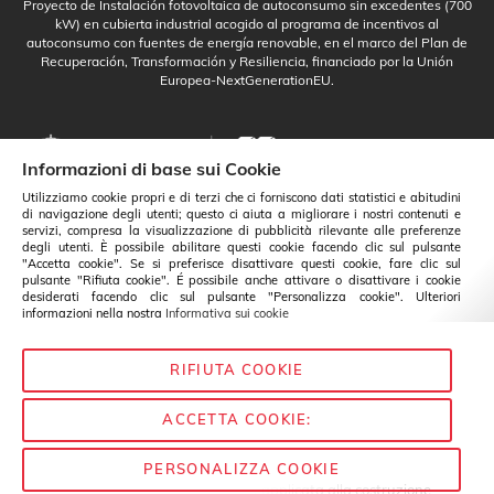
Proyecto de Instalación fotovoltaica de autoconsumo sin excedentes (700
kW) en cubierta industrial acogido al programa de incentivos al
autoconsumo con fuentes de energía renovable, en el marco del Plan de
Recuperación, Transformación y Resiliencia, financiado por la Unión
Europea-NextGenerationEU.
Informazioni di base sui Cookie
Utilizziamo cookie propri e di terzi che ci forniscono dati statistici e abitudini
di navigazione degli utenti; questo ci aiuta a migliorare i nostri contenuti e
servizi, compresa la visualizzazione di pubblicità rilevante alle preferenze
degli utenti. È possibile abilitare questi cookie facendo clic sul pulsante
"Accetta cookie". Se si preferisce disattivare questi cookie, fare clic sul
pulsante "Rifiuta cookie". É possibile anche attivare o disattivare i cookie
desiderati facendo clic sul pulsante "Personalizza cookie". Ulteriori
informazioni nella nostra
Informativa sui cookie
RIFIUTA COOKIE
Italiano
Cambio
ACCETTA COOKIE:
PERSONALIZZA COOKIE
© Baixens - 2020
— Chimica applicata alla costruzione