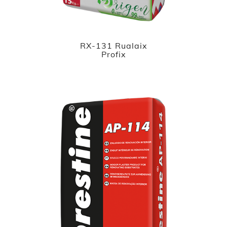
RX-131 Rualaix
Profix