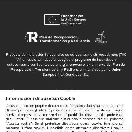
Proyecto de Instalación fotovoltaica de autoconsumo sin excedentes (700
kW) en cubierta industrial acogido al programa de incentivos al
autoconsumo con fuentes de energía renovable, en el marco del Plan de
Recuperación, Transformación y Resiliencia, financiado por la Unión
Europea-NextGenerationEU.
Informazioni di base sui Cookie
Utilizziamo cookie propri e di terzi che ci forniscono dati statistici e abitudini
di navigazione degli utenti; questo ci aiuta a migliorare i nostri contenuti e
servizi, compresa la visualizzazione di pubblicità rilevante alle preferenze
degli utenti. È possibile abilitare questi cookie facendo clic sul pulsante
"Accetta cookie". Se si preferisce disattivare questi cookie, fare clic sul
pulsante "Rifiuta cookie". É possibile anche attivare o disattivare i cookie