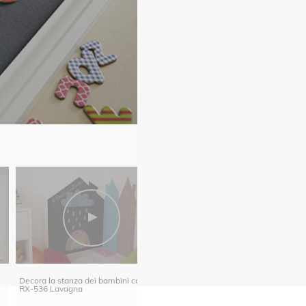
Remove stippled finish paint by
Riparare un soprammobile di legno
Decora la stanza dei bambini con
con RX-409 Rualaix Legnostuc -
RX-536 Lavagna
Baixens