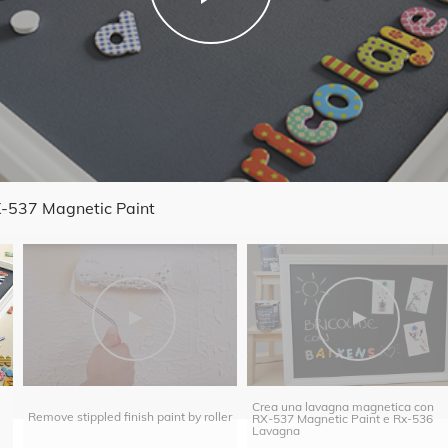
X-537 Magnetic Paint
Crea una lavagna magnetica con
Remove stippled finish paint by roller
RX-537 Magnetic Paint e Rx-536
Lavagna