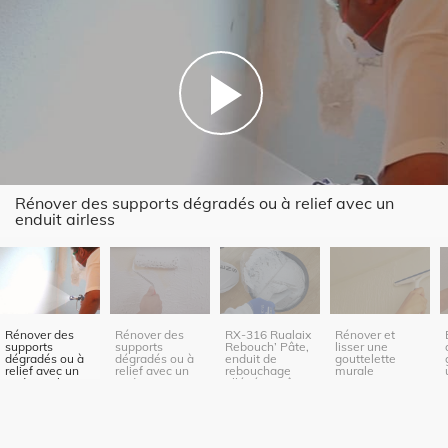
Rénover des supports dégradés ou à relief avec un
enduit airless
Rénover des
Rénover des
RX-316 Rualaix
Rénover et
supports
supports
Rebouch’ Pâte,
lisser une
dégradés ou à
dégradés ou à
enduit de
gouttelette
relief avec un
relief avec un
rebouchage
murale
enduit airless
enduit au
allégé en pâte
rouleau