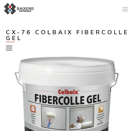
NOUVEAUTÉS
CX-76 COLBAIX FIBERCOLLE
GEL
MISE EN ŒUVRE ET PRODUITS
ORIGEN
MAÎTRE PEINTRE
AIDE À LA VENTE
ACTUALITÉS
SOCIÉTÉ
CONTACT