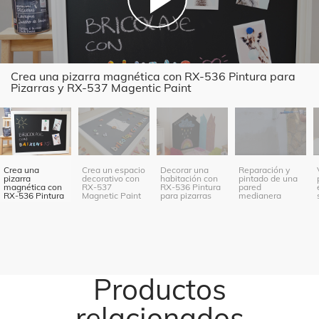
Crea una pizarra magnética con RX-536 Pintura para
Pizarras y RX-537 Magentic Paint
Crea una
Crea un espacio
Decorar una
Reparación y
pizarra
decorativo con
habitación con
pintado de una
magnética con
RX-537
RX-536 Pintura
pared
RX-536 Pintura
Magnetic Paint
para pizarras
medianera
para Pizarras y
RX-537
Magentic Paint
Productos
relacionados