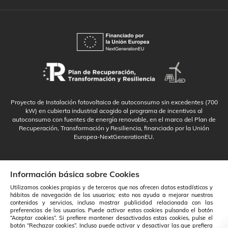
Proyecto de Instalación fotovoltaica de autoconsumo sin excedentes (700
kW) en cubierta industrial acogido al programa de incentivos al
autoconsumo con fuentes de energía renovable, en el marco del Plan de
Recuperación, Transformación y Resiliencia, financiado por la Unión
Europea-NextGenerationEU.
Información básica sobre Cookies
Utilizamos cookies propias y de terceros que nos ofrecen datos estadísticos y
hábitos de navegación de los usuarios; esto nos ayuda a mejorar nuestros
contenidos y servicios, incluso mostrar publicidad relacionada con las
preferencias de los usuarios. Puede activar estas cookies pulsando el botón
“Aceptar cookies”. Si prefiere mantener desactivadas estas cookies, pulse el
botón “Rechazar cookies”. Incluso puede activar y desactivar las que prefiera