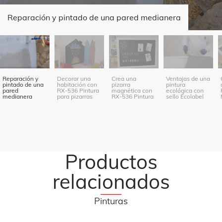
Reparación y pintado de una pared medianera
Reparación y
Decorar una
Crea una
Ventajas de una
pintado de una
habitación con
pizarra
pintura
pared
RX-536 Pintura
magnética con
ecológica con
medianera
para pizarras
RX-536 Pintura
sello Ecolabel
para Pizarras y
RX-537
Magentic Paint
Productos
relacionados
Pinturas