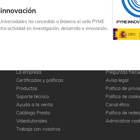
innovación
y Universidades ha concedido a Baixens el sello PYME
ra actividad en investigación, desarrollo e innovación.
La empresa
Preguntas frecu
Certificados y políticas
Aviso legal
Productos
Política de priv
Soporte técnico
Política de cooki
Ayuda a la venta
Canal ético
Catálogo Presto
Política de redes
Videotutoriales
Administrar coo
Trabaja con nosotros