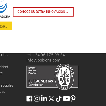
CONOCE NUESTRA INNOVACIÓN →
entes
tel. +34 96 175 08 34
info@baixens.com
acidad
es
 sociales
kies