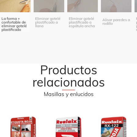
La forma +
Eliminar gotelé
Eliminar gotelé
Alisar paredes a
confortable de
plastificado a
plastificado a
rodillo
eliminar gotelé
llana
espátula ancha
plastificado
Productos
relacionados
Masillas y enlucidos