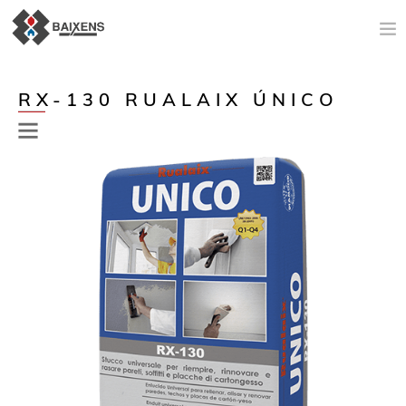
NOVEDADES
RX-130 RUALAIX ÚNICO
PRODUCTOS
ORIGEN
MAESTRO PINTOR
IMPERMEABILIZACIÓN
ESPACIO TÉCNICO
AYUDA A LA VENTA
NOTICIAS