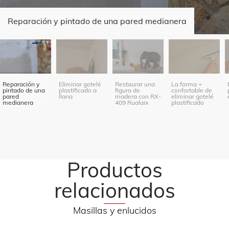
Reparación y pintado de una pared medianera
Reparación y
Eliminar gotelé
Restaurar una
La forma +
pintado de una
plastificado a
figura de
confortable de
pared
llana
madera con RX-
eliminar gotelé
medianera
409 Rualaix
plastificado
Legnostuc
Productos
relacionados
Masillas y enlucidos