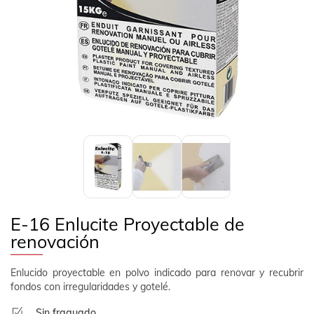
EMPRESA
Previous
Next
CONTACTO
SÍGUENOS
ES
ÁREA CLIENTE
E-16 Enlucite Proyectable de
renovación
Enlucido proyectable en polvo indicado para renovar y recubrir
fondos con irregularidades y gotelé.
Sin fraguado.