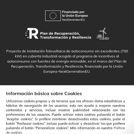
Proyecto de Instalación fotovoltaica de autoconsumo sin excedentes (700
kW) en cubierta industrial acogido al programa de incentivos al
autoconsumo con fuentes de energía renovable, en el marco del Plan de
Recuperación, Transformación y Resiliencia, financiado por la Unión
Europea-NextGenerationEU.
Información básica sobre Cookies
Utilizamos cookies propias y de terceros que nos ofrecen datos estadísticos y
hábitos de navegación de los usuarios; esto nos ayuda a mejorar nuestros
contenidos y servicios, incluso mostrar publicidad relacionada con las
preferencias de los usuarios. Puede activar estas cookies pulsando el botón
“Aceptar cookies”. Si prefiere mantener desactivadas estas cookies, pulse el
botón “Rechazar cookies”. Incluso puede activar y desactivar las que prefiera
pulsando el botón “Personalizar cookies”. Más información en nuestra
Política
de cookies