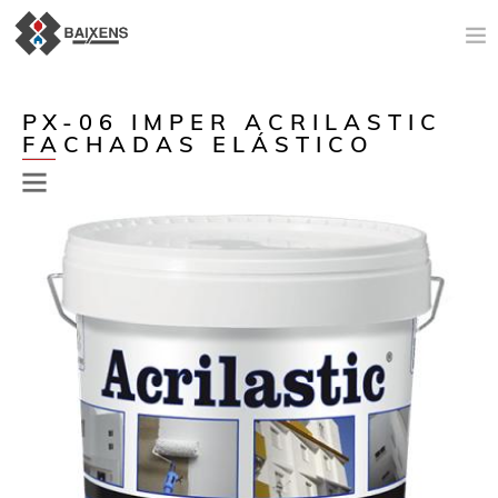
NOVEDADES
PX-06 IMPER ACRILASTIC
FACHADAS ELÁSTICO
PRODUCTOS
ORIGEN
MAESTRO PINTOR
IMPERMEABILIZACIÓN
ESPACIO TÉCNICO
AYUDA A LA VENTA
NOTICIAS