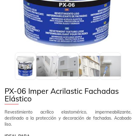
EMPRESA
Previous
Next
CONTACTO
SÍGUENOS
ES
ÁREA CLIENTE
PX-06 Imper Acrilastic Fachadas
Elástico
Revestimiento acrílico elastomérico, impermeabilizante,
destinado a la protección y decoración de fachadas. Acabado
liso.