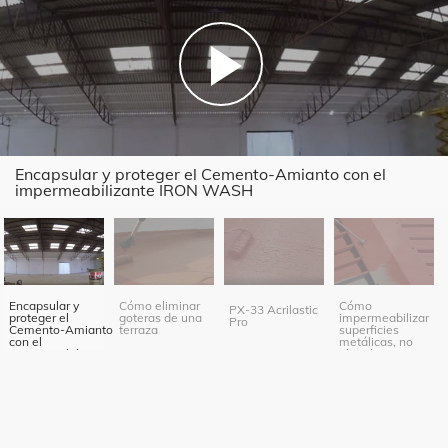
Encapsular y proteger el Cemento-Amianto con el
impermeabilizante IRON WASH
Encapsular y
Cómo eliminar
Cómo
PX-33 Acrilastic
proteger el
goteras de una
impermeabilizar
Pro
Cemento-Amianto
terraza
superficies
con el
metálicas, no
impermeabilizante
absorbentes,
IRON WASH
bituminosas y
de cemento
amianto.