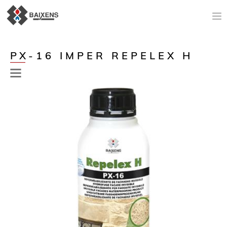
NOVEDADES
PX-16 IMPER REPELEX H
PRODUCTOS
ORIGEN
MAESTRO PINTOR
IMPERMEABILIZACIÓN
ESPACIO TÉCNICO
AYUDA A LA VENTA
NOTICIAS
Previous
Next