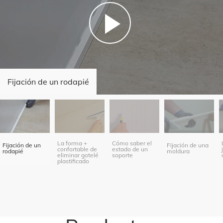
Fijación de un rodapié
La forma +
Cómo saber el
Fijación de un
Fijación de una
confortable de
estado de un
rodapié
moldura
eliminar gotelé
soporte
plastificado