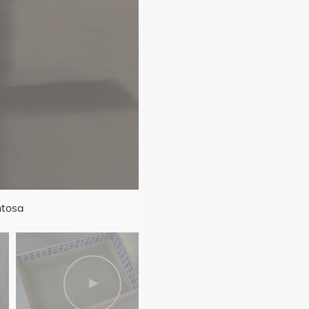
ntosa
Impermeabilización de una jar