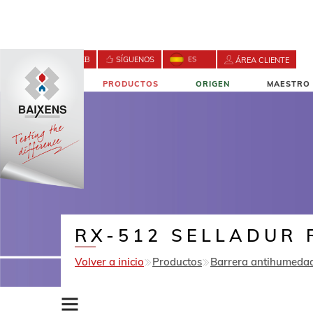
BUSCA EN LA WEB
SÍGUENOS
ES
ÁREA CLIENTE
NOVEDADES
PRODUCTOS
ORIGEN
MAESTRO 
CONTACTO
RX-512 SELLADUR 
Volver a inicio
Productos
Barrera antihumedad