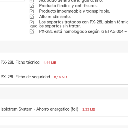
Acabado dentro de la gama: fino.
Producto flexible y anti-fisuras.
Producto impermeable y transpirable.
Alto rendimiento.
Los soportes tratados con PX-28L aislan térm
que los soportes sin tratar.
PX-28L está homologado según la ETAG 004 – 
PX-28L Ficha técnica
4,44 MB
PX-28L Ficha de seguridad
0,16 MB
Isolxtrem System - Ahorro energético (foll)
2,33 MB