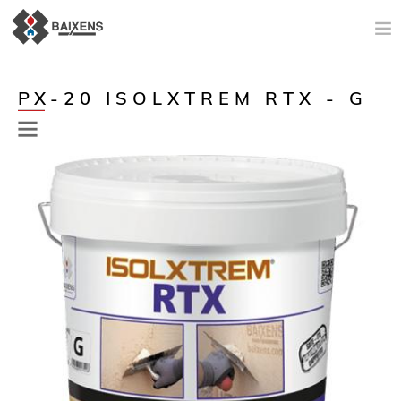
NOVEDADES
PX-20 ISOLXTREM RTX - G
PRODUCTOS
ORIGEN
MAESTRO PINTOR
IMPERMEABILIZACIÓN
ESPACIO TÉCNICO
AYUDA A LA VENTA
NOTICIAS