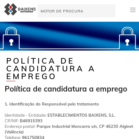
NOVIDADES
APLICAÇÕES E PRODUTOS
ORIGEM
POLÍTICA DE
CANDIDATURA A
MAESTRO PINTOR
EMPREGO
TUTORIAIS DE VÍDEO
Política de candidatura a emprego
AJUDA À VENDA
1. Identificação do Responsável pelo tratamento
ATUALIDADE
Identidade - Entidade:
ESTABLECIMIENTOS BAIXENS, S.L.
CIF/NIF:
B46915393
EMPRESA
Endereço postal:
Parque Industrial Moncarra s/n, CP 46230 Alginet
(Valência)
Telefone:
961750834