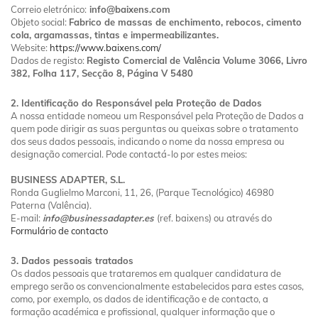
Correio eletrónico:
info@baixens.com
Objeto social:
Fabrico de massas de enchimento, rebocos, cimento
cola, argamassas, tintas e impermeabilizantes.
SIGA-NOS
Website:
https://www.baixens.com/
Dados de registo:
Registo Comercial de Valência Volume 3066, Livro
CONTACTO
382, Folha 117, Secção 8, Página V 5480
PT
2. Identificação do Responsável pela Proteção de Dados
A nossa entidade nomeou um Responsável pela Proteção de Dados a
ÁREA DO CLIENTE
quem pode dirigir as suas perguntas ou queixas sobre o tratamento
dos seus dados pessoais, indicando o nome da nossa empresa ou
designação comercial. Pode contactá-lo por estes meios:
BUSINESS ADAPTER, S.L.
Ronda Guglielmo Marconi, 11, 26, (Parque Tecnológico) 46980
Paterna (Valência).
E-mail:
info@businessadapter.es
(ref. baixens) ou através do
Formulário de contacto
3. Dados pessoais tratados
Os dados pessoais que trataremos em qualquer candidatura de
emprego serão os convencionalmente estabelecidos para estes casos,
como, por exemplo, os dados de identificação e de contacto, a
formação académica e profissional, qualquer informação que o