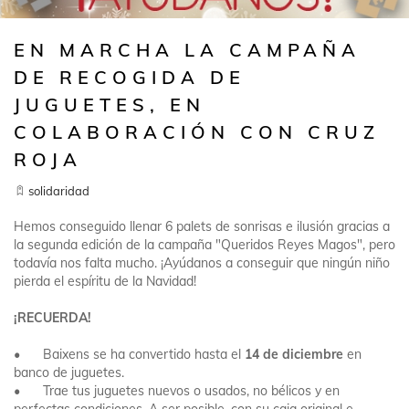
NOTICIAS
EMPRESA
EN MARCHA LA CAMPAÑA
DE RECOGIDA DE
JUGUETES, EN
COLABORACIÓN CON CRUZ
SÍGUENOS
ROJA
CONTACTO
solidaridad
ES
Hemos conseguido llenar 6 palets de sonrisas e ilusión gracias a
ÁREA CLIENTE
la segunda edición de la campaña "Queridos Reyes Magos", pero
todavía nos falta mucho. ¡Ayúdanos a conseguir que ningún niño
pierda el espíritu de la Navidad!
¡RECUERDA!
•
Baixens se ha convertido hasta el
14 de diciembre
en
banco de juguetes.
•
Trae tus juguetes nuevos o usados, no bélicos y en