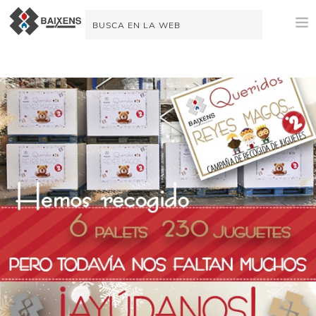
NOVEDADES
PRODUCTOS
ORIGEN
MAESTRO PINTOR
IMPERMEABILIZACIÓN
ESPACIO TÉCNICO
VIDEOTUTORIALES
AYUDA A LA VENTA