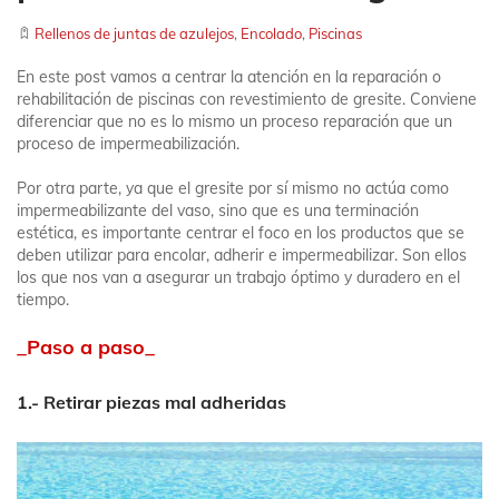
NOTICIAS
Rellenos de juntas de azulejos
,
Encolado
,
Piscinas
EMPRESA
En este post vamos a centrar la atención en la reparación o
rehabilitación de piscinas con revestimiento de gresite. Conviene
diferenciar que no es lo mismo un proceso reparación que un
proceso de impermeabilización.
SÍGUENOS
Por otra parte, ya que el gresite por sí mismo no actúa como
CONTACTO
impermeabilizante del vaso, sino que es una terminación
estética, es importante centrar el foco en los productos que se
deben utilizar para encolar, adherir e impermeabilizar. Son ellos
ES
los que nos van a asegurar un trabajo óptimo y duradero en el
ÁREA CLIENTE
tiempo.
_Paso a paso_
1.- Retirar piezas mal adheridas