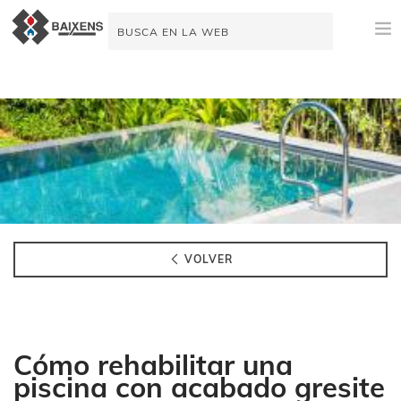
NOVEDADES
PRODUCTOS
ORIGEN
MAESTRO PINTOR
IMPERMEABILIZACIÓN
VOLVER
ESPACIO TÉCNICO
VIDEOTUTORIALES
Cómo rehabilitar una
AYUDA A LA VENTA
piscina con acabado gresite